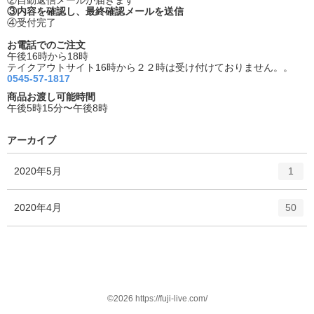
③内容を確認し、最終確認メールを送信
④受付完了
お電話でのご注文
午後16時から18時
テイクアウトサイト16時から２２時は受け付けておりません。。
0545-57-1817
商品お渡し可能時間
午後5時15分〜午後8時
アーカイブ
エ
件
2020年5月
1
ン
ト
エ
件
2020年4月
50
リ
ン
ー
ト
数
リ
ー
数
©2026 https://fuji-live.com/