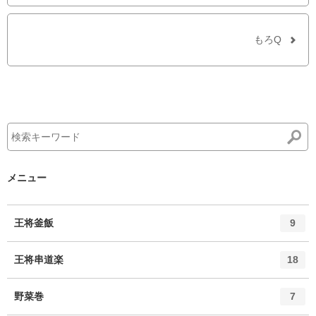
もろQ
メニュー
エ
件
王将釜飯
9
ン
ト
エ
件
王将串道楽
18
リ
ン
ー
ト
エ
件
野菜巻
数
7
リ
ン