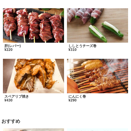
肝(レバー)
ししとうチーズ巻
¥220
¥310
スペアリブ焼き
にんにく巻
¥430
¥290
おすすめ