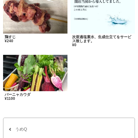
鶏すじ
次亜過塩素水、生成仕立てをサービ
¥240
ス致します。
¥0
バーニャカウダ
¥1100
うめQ