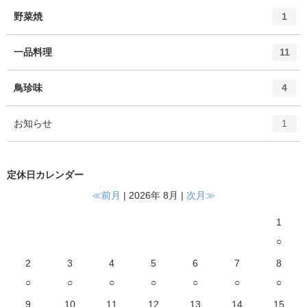
ー
ト
エ
件
野菜焼
数
1
リ
ン
ー
ト
エ
件
一品料理
数
11
リ
ン
ー
ト
エ
件
鳥珍味
数
4
リ
ン
ー
ト
エ
件
お知らせ
数
1
リ
ン
ー
ト
数
リ
定休日カレンダー
ー
数
≪前月
| 2026年 8月 |
次月≫
1
○
2
3
4
5
6
7
8
○
○
○
○
○
○
○
9
10
11
12
13
14
15