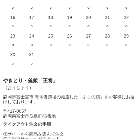
○
○
○
○
○
○
○
16
17
18
19
20
21
22
○
○
○
○
○
○
○
23
24
25
26
27
28
29
○
○
○
○
○
○
○
30
31
○
○
やきとり・釜飯「王将」
（おうしょう）
静岡県富士宮市 青木養鶏場の厳選した「ふじの鶏」をお客様にお届
けしております。
〒417-0057
静岡県富士市瓜島町46番地
テイクアウト注文の手順
①サイトから商品を選んで注文
②自動返信メールが届きます