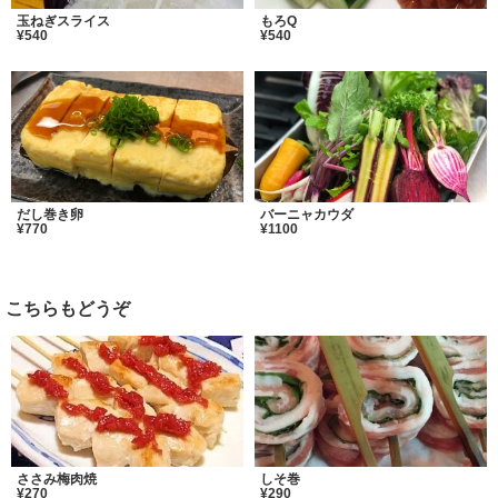
玉ねぎスライス
もろQ
¥540
¥540
だし巻き卵
バーニャカウダ
¥770
¥1100
こちらもどうぞ
ささみ梅肉焼
しそ巻
¥270
¥290