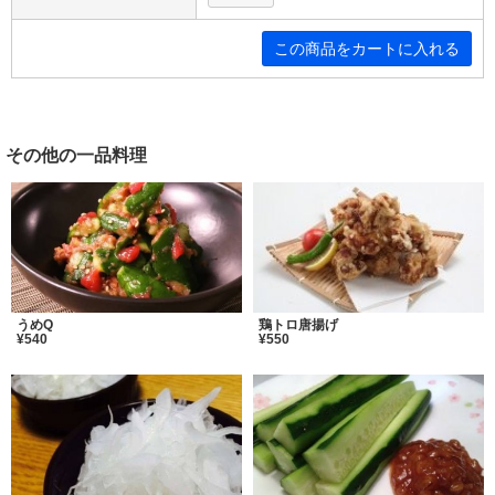
その他の一品料理
うめQ
鶏トロ唐揚げ
¥540
¥550