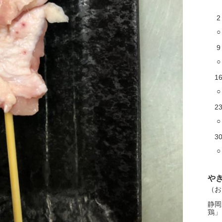
2
○
9
○
1
○
2
○
3
○
や
（お
静岡
鶏」