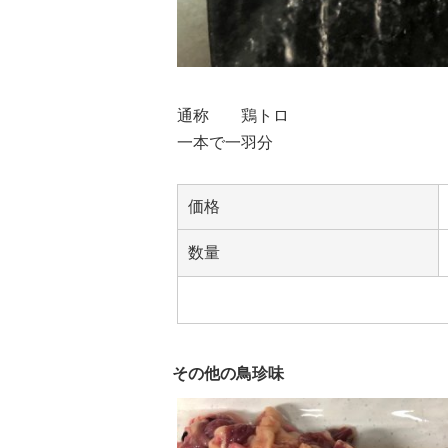
通称 鶏トロ
一本で一羽分
価格
数量
その他の鳥珍味