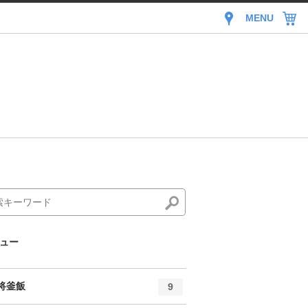
MENU
ュー
エ
件
将釜飯
9
ン