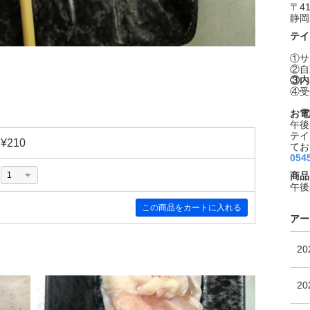
〒41
静岡
テイ
①サ
②自
③内
④受
お電
午後
テイ
¥210
てお
054
商品
午後
アー
2
2