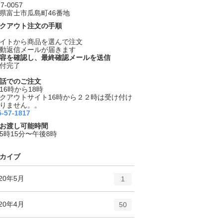
7-0057
県富士市瓜島町46番地
クアウト注文の手順
イトから商品を選んで注文
動返信メールが届きます
容を確認し、最終確認メールを送信
付完了
話でのご注文
16時から18時
クアウトサイト16時から２２時は受け付け
りません。。
5-57-1817
お渡し可能時間
5時15分〜午後8時
カイブ
エ
件
020年5月
1
ン
ト
エ
件
020年4月
50
リ
ン
ー