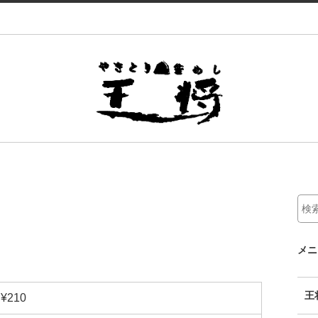
メニ
王
¥210