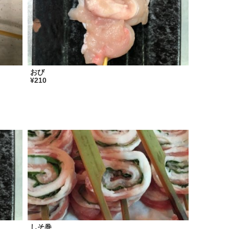
おび
¥210
しそ巻