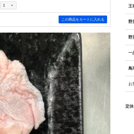
王
野
野
一
鳥
お
定休