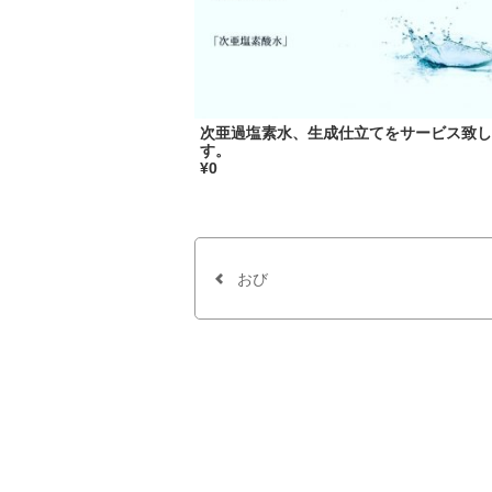
次亜過塩素水、生成仕立てをサービス致し
す。
¥0
おび