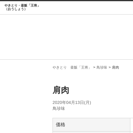
やきとり・釜飯「王将」
（おうしょう）
やきとり 釜飯「王将」
鳥珍味
肩肉
肩肉
2020年04月13日(月)
鳥珍味
価格