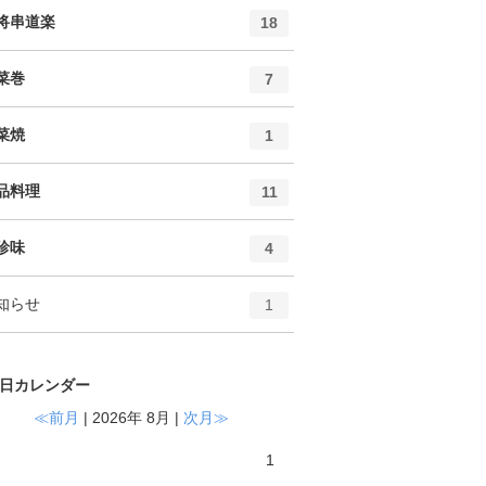
ト
エ
件
将串道楽
18
リ
ン
ー
ト
エ
件
菜巻
数
7
リ
ン
ー
ト
エ
件
菜焼
数
1
リ
ン
ー
ト
エ
件
品料理
数
11
リ
ン
ー
ト
エ
件
珍味
数
4
リ
ン
ー
ト
エ
件
知らせ
数
1
リ
ン
ー
ト
数
リ
日カレンダー
ー
数
≪前月
| 2026年 8月 |
次月≫
1