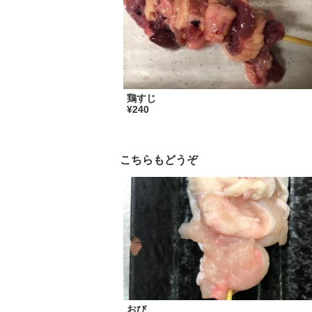
鶏すじ
¥240
こちらもどうぞ
おび