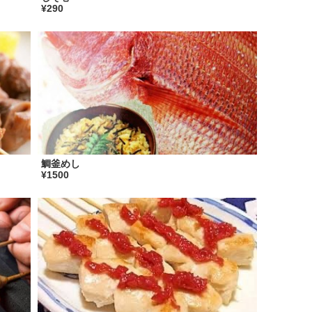
¥290
鯛釜めし
¥1500