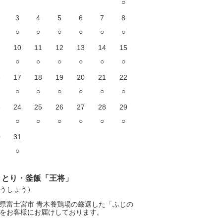
○
3
4
5
6
7
8
○
○
○
○
○
○
10
11
12
13
14
15
○
○
○
○
○
○
6
17
18
19
20
21
22
○
○
○
○
○
○
3
24
25
26
27
28
29
○
○
○
○
○
○
0
31
○
きとり・釜飯「王将」
うしょう）
県富士宮市 青木養鶏場の厳選した「ふじの
をお客様にお届けしております。