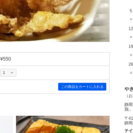
5
○
1
○
1
○
¥550
2
○
や
（お
静岡
鶏」
〒41
静岡
テイ