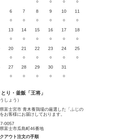
○
○
○
○
6
7
8
9
10
11
○
○
○
○
○
○
2
13
14
15
16
17
18
○
○
○
○
○
○
9
20
21
22
23
24
25
○
○
○
○
○
○
6
27
28
29
30
31
○
○
○
○
○
きとり・釜飯「王将」
うしょう）
県富士宮市 青木養鶏場の厳選した「ふじの
をお客様にお届けしております。
7-0057
県富士市瓜島町46番地
クアウト注文の手順