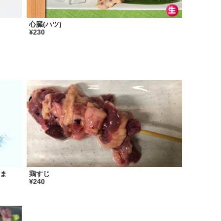
心臓(ハツ)
¥230
ま
鶏すじ
¥240