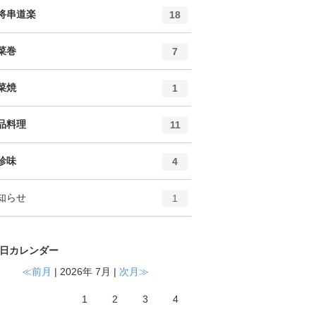
ト
エ
件
将串道楽
18
リ
ン
ー
ト
エ
件
菜巻
数
7
リ
ン
ー
ト
エ
件
菜焼
数
1
リ
ン
ー
ト
エ
件
品料理
数
11
リ
ン
ー
ト
エ
件
珍味
数
4
リ
ン
ー
ト
エ
件
知らせ
数
1
リ
ン
ー
ト
数
リ
日カレンダー
ー
数
≪前月
| 2026年 7月 |
次月≫
1
2
3
4