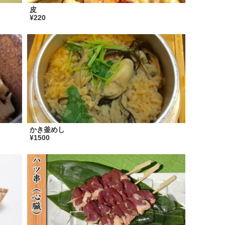
皮
¥220
かき釜めし
¥1500