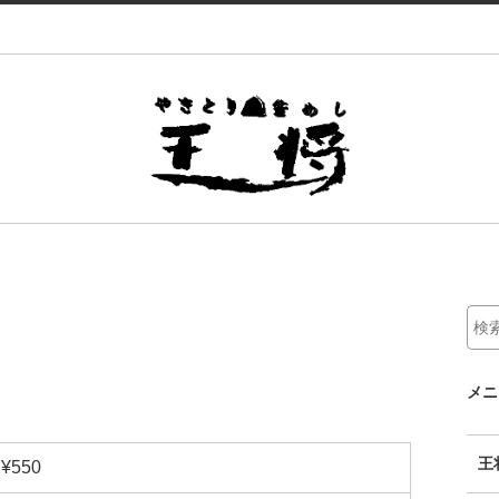
メニ
王
¥550