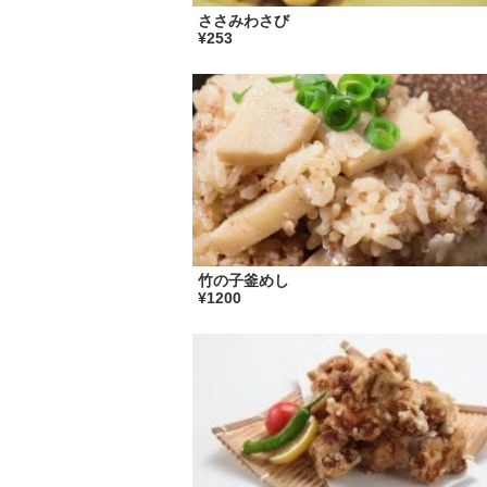
ささみわさび
¥253
竹の子釜めし
¥1200