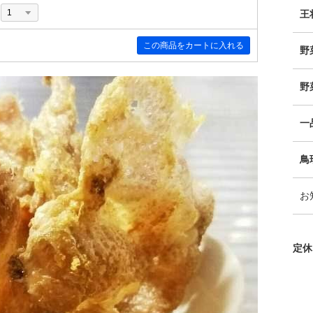
王
野
野
一
鳥
お
定休