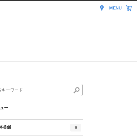
MENU
ュー
エ
件
将釜飯
9
ン