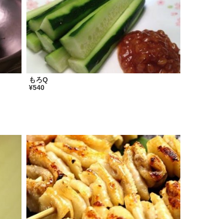
もろQ
¥540