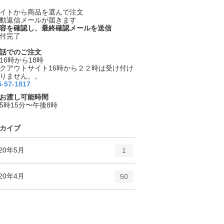
イトから商品を選んで注文
動返信メールが届きます
容を確認し、最終確認メールを送信
付完了
話でのご注文
16時から18時
クアウトサイト16時から２２時は受け付け
りません。。
5-57-1817
お渡し可能時間
5時15分〜午後8時
カイブ
エ
件
020年5月
1
ン
ト
エ
件
020年4月
50
リ
ン
ー
ト
数
リ
ー