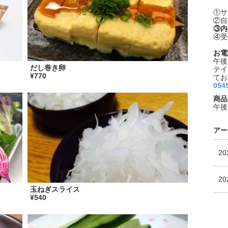
①サ
②自
③内
④受
お電
午後
だし巻き卵
テイ
¥770
てお
054
商品
午後
アー
2
2
玉ねぎスライス
¥540