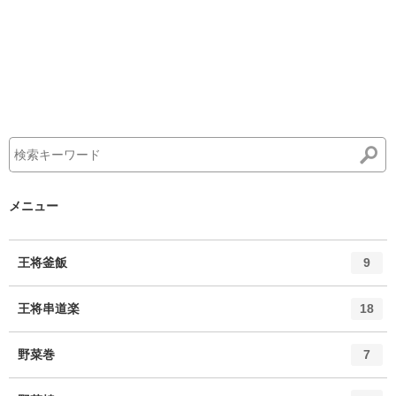
メニュー
エ
件
王将釜飯
9
ン
ト
エ
件
王将串道楽
18
リ
ン
ー
ト
エ
件
野菜巻
数
7
リ
ン
ー
ト