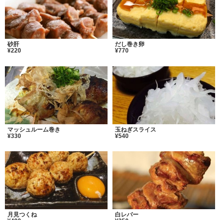
砂肝
だし巻き卵
¥220
¥770
マッシュルーム巻き
玉ねぎスライス
¥330
¥540
月見つくね
白レバー