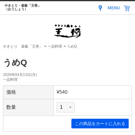
やきとり・釜飯「王将」
MENU
（おうしょう）
やきとり 釜飯「王将」
一品料理
うめQ
うめQ
2020年04月13日(月)
一品料理
価格
¥540
数量