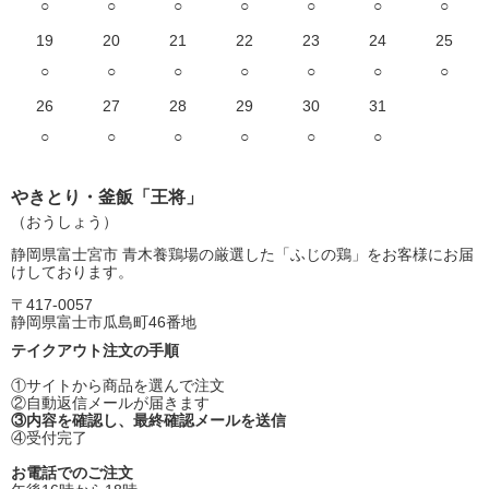
○
○
○
○
○
○
○
19
20
21
22
23
24
25
○
○
○
○
○
○
○
26
27
28
29
30
31
○
○
○
○
○
○
やきとり・釜飯「王将」
（おうしょう）
静岡県富士宮市 青木養鶏場の厳選した「ふじの鶏」をお客様にお届
けしております。
〒417-0057
静岡県富士市瓜島町46番地
テイクアウト注文の手順
①サイトから商品を選んで注文
②自動返信メールが届きます
③内容を確認し、最終確認メールを送信
④受付完了
お電話でのご注文