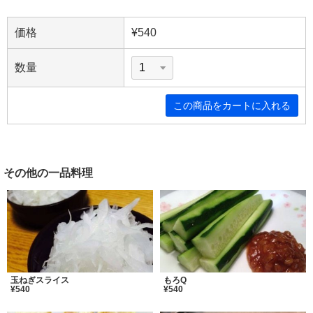
価格
¥540
数量
その他の一品料理
玉ねぎスライス
もろQ
¥540
¥540