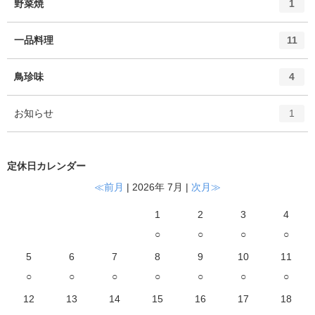
エ
件
野菜焼
数
1
リ
ン
ー
ト
エ
件
一品料理
数
11
リ
ン
ー
ト
エ
件
鳥珍味
数
4
リ
ン
ー
ト
エ
件
お知らせ
数
1
リ
ン
ー
ト
数
リ
定休日カレンダー
ー
数
≪前月
| 2026年 7月 |
次月≫
1
2
3
4
○
○
○
○
5
6
7
8
9
10
11
○
○
○
○
○
○
○
12
13
14
15
16
17
18