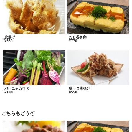
皮揚げ
だし巻き卵
¥550
¥770
バーニャカウダ
鶏トロ唐揚げ
¥1100
¥550
こちらもどうぞ