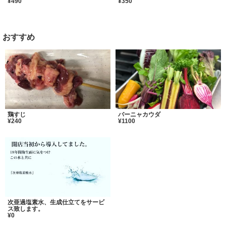
¥490
¥350
おすすめ
鶏すじ
バーニャカウダ
¥240
¥1100
次亜過塩素水、生成仕立てをサービ
ス致します。
¥0