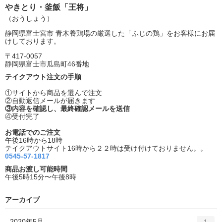
やきとり・釜飯「王将」
（おうしょう）
静岡県富士宮市 青木養鶏場の厳選した「ふじの鶏」をお客様にお届
けしております。
〒417-0057
静岡県富士市瓜島町46番地
テイクアウト注文の手順
①サイトから商品を選んで注文
②自動返信メールが届きます
③内容を確認し、最終確認メールを送信
④受付完了
お電話でのご注文
午後16時から18時
テイクアウトサイト16時から２２時は受け付けておりません。。
0545-57-1817
商品お渡し可能時間
午後5時15分〜午後8時
アーカイブ
エ
件
2020年5月
1