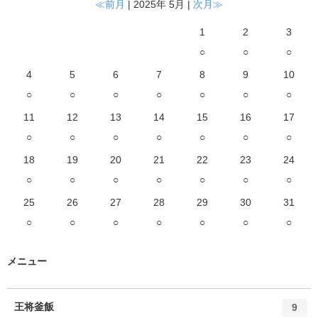
≪前月
| 2025年 5月 |
次月≫
1
2
3
○
○
○
4
5
6
7
8
9
10
○
○
○
○
○
○
○
11
12
13
14
15
16
17
○
○
○
○
○
○
○
18
19
20
21
22
23
24
○
○
○
○
○
○
○
25
26
27
28
29
30
31
○
○
○
○
○
○
○
メニュー
エ
件
王将釜飯
9