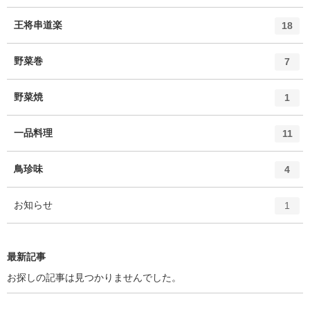
ン
ト
エ
件
王将串道楽
18
リ
ン
ー
ト
エ
件
野菜巻
数
7
リ
ン
ー
ト
エ
件
野菜焼
数
1
リ
ン
ー
ト
エ
件
一品料理
数
11
リ
ン
ー
ト
エ
件
鳥珍味
数
4
リ
ン
ー
ト
エ
件
お知らせ
数
1
リ
ン
ー
ト
数
リ
最新記事
ー
数
お探しの記事は見つかりませんでした。